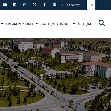
ERÜ Anasayfa
TR
EN
×
Z
ERKAM PERSONEL
KALİTE/İÇ KONTROL
İLETİŞİM