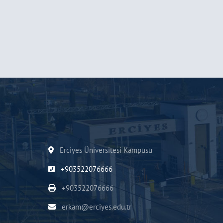
Erciyes Üniversitesi Kampüsü
+903522076666
+903522076666
erkam@erciyes.edu.tr