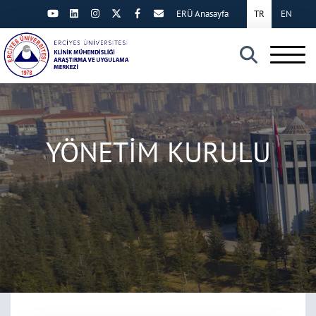
ERÜ Anasayfa
TR
EN
×
YÖNETİM KURULU