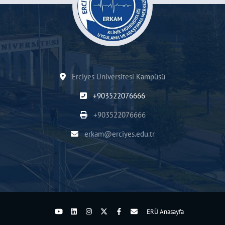
Erciyes Üniversitesi Kampüsü
+903522076666
+903522076666
erkam@erciyes.edu.tr
ERÜ Anasayfa