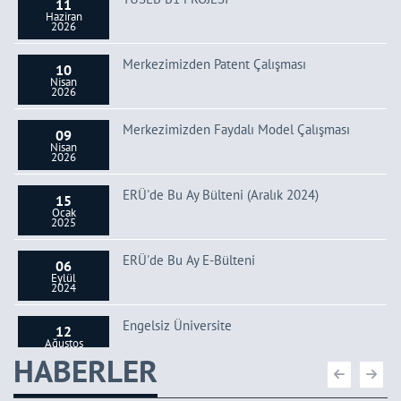
11
Haziran
2026
Merkezimizden Patent Çalışması
10
Nisan
2026
Merkezimizden Faydalı Model Çalışması
09
Nisan
2026
ERÜ'de Bu Ay Bülteni (Aralık 2024)
15
Ocak
2025
ERÜ'de Bu Ay E-Bülteni
06
Eylül
2024
Engelsiz Üniversite
12
Ağustos
2024
HABERLER
TÜBİTAK 1001 2024 yılı 2. Dönem Başvuru
17