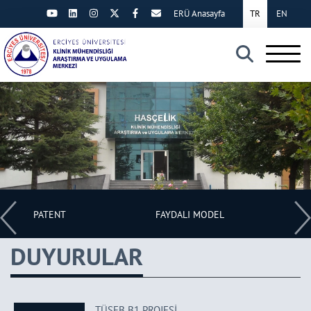
ERÜ Anasayfa
TR
EN
×
PATENT
FAYDALI MODEL
T
A
DUYURULAR
TÜSEB B1 PROJESİ