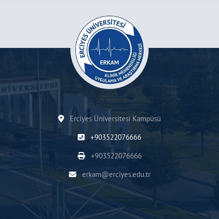
Erciyes Üniversitesi Kampüsü
+903522076666
+903522076666
erkam@erciyes.edu.tr