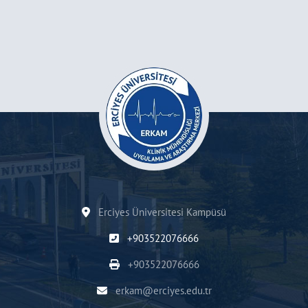
Erciyes Üniversitesi Kampüsü
+903522076666
+903522076666
erkam@erciyes.edu.tr