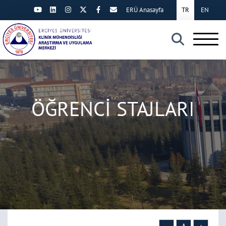
ERÜ Anasayfa
TR
EN
×
ÖĞRENCİ STAJLARI