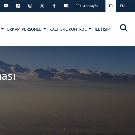
ERÜ Anasayfa
TR
EN
×
Z
ERKAM PERSONEL
KALİTE/İÇ KONTROL
İLETİŞİM
ası