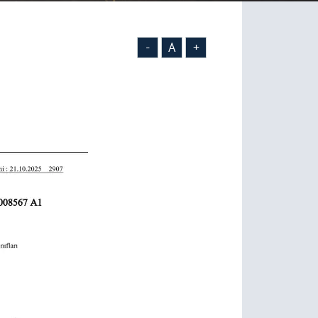
-
A
+